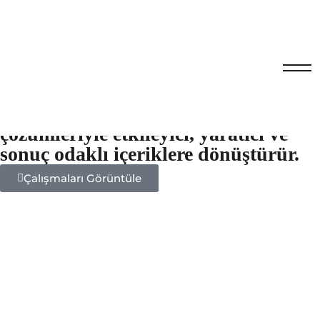
Video Prodüksiyon
Mucizefikir, markaların hikâyelerini
profesyonel video prodüksiyon
çözümleriyle etkileyici, yaratıcı ve
sonuç odaklı içeriklere dönüştürür.
Çalışmaları Görüntüle