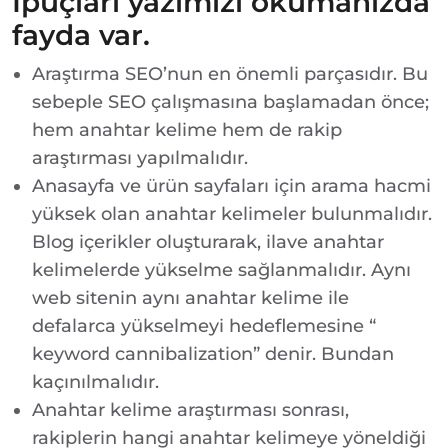
İpuçları yazımızı okumanızda
fayda var.
Araştırma SEO’nun en önemli parçasıdır. Bu
sebeple SEO çalışmasına başlamadan önce;
hem anahtar kelime hem de rakip
araştırması yapılmalıdır.
Anasayfa ve ürün sayfaları için arama hacmi
yüksek olan anahtar kelimeler bulunmalıdır.
Blog içerikler oluşturarak, ilave anahtar
kelimelerde yükselme sağlanmalıdır. Aynı
web sitenin aynı anahtar kelime ile
defalarca yükselmeyi hedeflemesine “
keyword cannibalization” denir. Bundan
kaçınılmalıdır.
Anahtar kelime araştırması sonrası,
rakiplerin hangi anahtar kelimeye yöneldiği