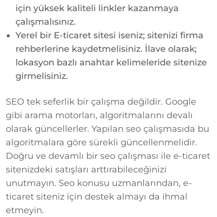
için yüksek kaliteli linkler kazanmaya
çalışmalısınız.
Yerel bir E-ticaret sitesi iseniz; sitenizi firma
rehberlerine kaydetmelisiniz. İlave olarak;
lokasyon bazlı anahtar kelimeleride sitenize
girmelisiniz.
SEO tek seferlik bir çalışma değildir. Google
gibi arama motorları, algoritmalarını devalı
olarak güncellerler. Yapılan seo çalışmasıda bu
algoritmalara göre sürekli güncellenmelidir.
Doğru ve devamlı bir seo çalışması ile e-ticaret
sitenizdeki satışları arttırabileceğinizi
unutmayın. Seo konusu uzmanlarından, e-
ticaret siteniz için destek almayı da ihmal
etmeyin.