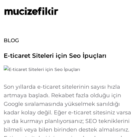
BLOG
E-ticaret Siteleri için Seo İpuçları
Son yıllarda e-ticaret sitelerinin sayısı hızla
artmaya başladı. Rekabet fazla olduğu için
Google sıralamasında yükselmek sanıldığı
kadar kolay değil. Eğer
e-ticaret
sitesiniz varsa
ya da kurmayı planlıyorsanız; SEO tekniklerini
bilmeli veya bilen birinden destek almalısınız.