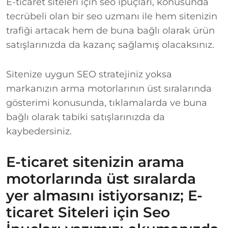
E-ticaret siteleri için seo ipuçları, konusunda
tecrübeli olan bir seo uzmanı ile hem sitenizin
trafiği artacak hem de buna bağlı olarak ürün
satışlarınızda da kazanç sağlamış olacaksınız.
Sitenize uygun SEO stratejiniz yoksa
markanızın arma motorlarının üst sıralarında
gösterimi konusunda, tıklamalarda ve buna
bağlı olarak tabiki satışlarınızda da
kaybedersiniz.
E-ticaret sitenizin arama
motorlarında üst sıralarda
yer almasını istiyorsanız; E-
ticaret Siteleri için Seo