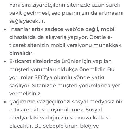
Yanı sıra ziyaretçilerin sitenizde uzun süreli
vakit geçirmesi, seo puanınızın da artmasını
sağlayacaktır.
İnsanlar artık sadece web’de değil, mobil
cihazlarda da alışveriş yapıyor. Özetle e-
ticaret sitenizin mobil versiyonu muhakkak
olmalıdır.
E-ticaret sitelerinde ürünler için yapılan
müşteri yorumları oldukça önemlidir. Bu
yorumlar SEO’ya olumlu yönde katkı
sağlıyor. Sitenizde müşteri yorumlarına yer
vermelisiniz.
Çağımızın vazgeçilmezi sosyal medyasız bir
e-ticaret sitesi düşünülemez. Sosyal
medyadaki varlığınızın seonuza katkısı
olacaktır. Bu sebeple ürün, blog ve