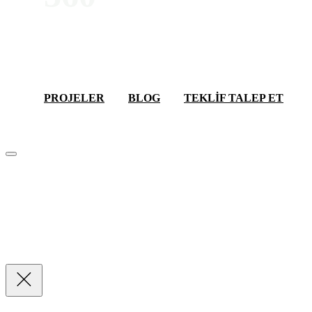
HIZMET
TEKLİF AL
PROJELER
BLOG
TEKLİF TALEP ET